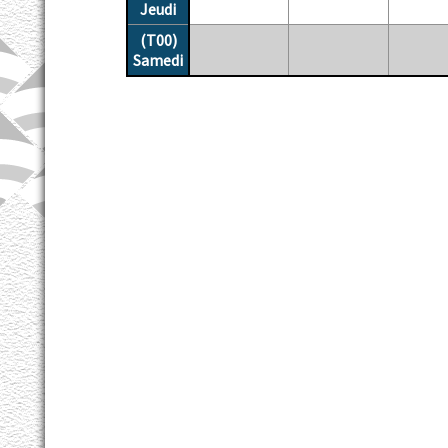
Jeudi
(T00)
Samedi