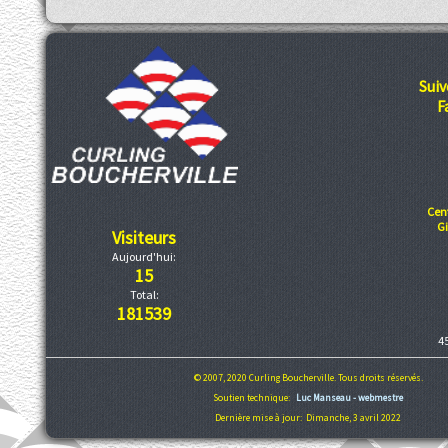
Suiv
F
Cen
G
Visiteurs
Aujourd'hui:
15
Total:
181539
4
© 2007, 2020 Curling Boucherville. Tous droits réservés.
Soutien technique:
Luc Manseau - webmestre
Dernière mise à jour: Dimanche, 3 avril 2022