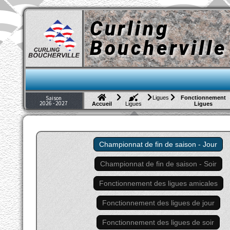
Curling
Boucherville
Ligues
Fonctionnement
Saison
2026 - 2027
Ligues
Accueil
Ligues
Championnat de fin de saison - Jour
Championnat de fin de saison - Soir
Fonctionnement des ligues amicales
Fonctionnement des ligues de jour
Fonctionnement des ligues de soir