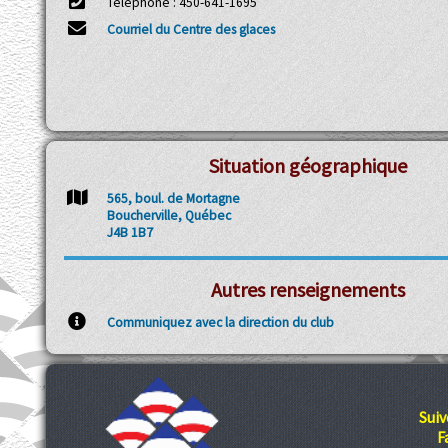
Téléphone : 450-641-1695
Courriel du Centre des glaces
Situation géographique
565, boul. de Mortagne
Boucherville, Québec
J4B 1B7
Autres renseignements
Communiquez avec la direction du club
Suiv
F