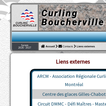
Curling
Boucherville
Saison
Liens externes
Accueil
Contacts
2026 - 2027
Liens externes
ARCM - Association Régionale Curl
Montréal
Centre des glaces Gilles-Chabot
Circuit DMMC - Défi Maîtres - Mast