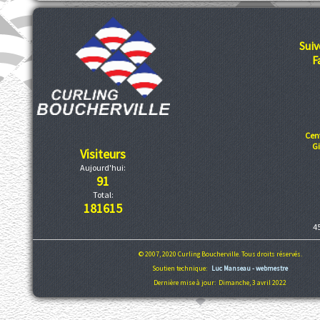
Suiv
F
Cen
G
Visiteurs
Aujourd'hui:
91
Total:
181615
4
© 2007, 2020 Curling Boucherville. Tous droits réservés.
Soutien technique:
Luc Manseau - webmestre
Dernière mise à jour: Dimanche, 3 avril 2022