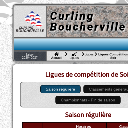
Curling
Boucherville
Ligues
Ligues Compétitio
Saison
2026 - 2027
Soir
Accueil
Ligues
Ligues de compétition de Soi
Saison régulière
Classements génér
Championnats - Fin de saison
Saison régulière
Horaires
Clas