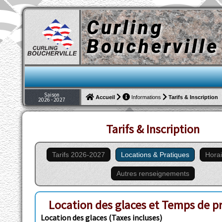
Curling
Boucherville
Saison
Tarifs & Inscription
Accueil
Informations
2026 - 2027
Tarifs & Inscription
Tarifs 2026-2027
Locations & Pratiques
Horai
Autres renseignements
Location des glaces et Temps de pr
Location des glaces (Taxes incluses)