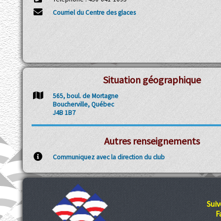
Courriel du Centre des glaces
Situation géographique
565, boul. de Mortagne
Boucherville, Québec
J4B 1B7
Autres renseignements
Communiquez avec la direction du club
Suiv
F