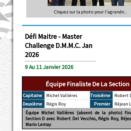
Cliquez sur la photo pour l'agrandir...
Défi Maitre - Master
Challenge D.M.M.C. Jan
2026
9 Au 11 Janvier 2026
Équipe Finaliste De La Section
Capitaine
Michel Vallières
Troisième
Robert 
Deuxième
Régis Roy
Premier
Réjean L
Équipe Michel Vallières (absent de la photo) fin
Section D avec Robert Del Vecchio, Régis Roy, Réjea
Mario Lemay