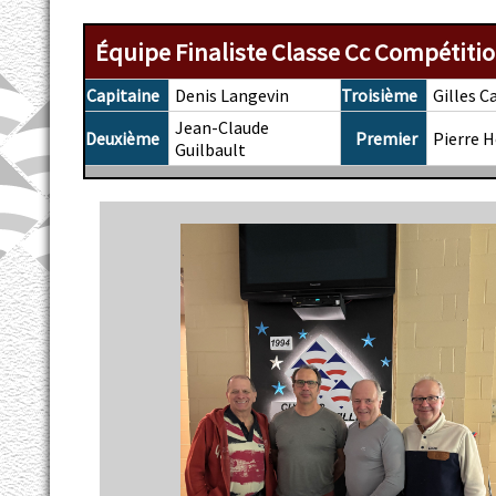
Équipe Finaliste Classe Cc Compétitio
Capitaine
Denis Langevin
Troisième
Gilles C
Jean-Claude
Deuxième
Premier
Pierre 
Guilbault