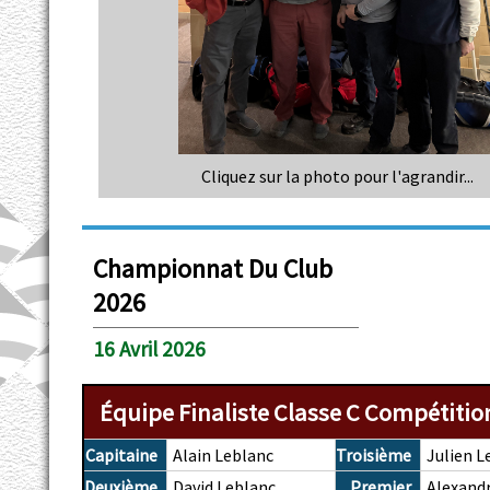
Cliquez sur la photo pour l'agrandir...
Championnat Du Club
2026
16 Avril 2026
Équipe Finaliste Classe C Compétitio
Capitaine
Alain Leblanc
Troisième
Julien L
Deuxième
David Leblanc
Premier
Alexand