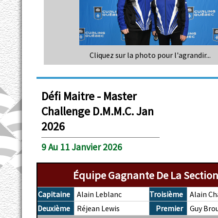
Cliquez sur la photo pour l'agrandir...
Défi Maitre - Master
Challenge D.M.M.C. Jan
2026
9 Au 11 Janvier 2026
Équipe Gagnante De La Section
Capitaine
Alain Leblanc
Troisième
Alain Ch
Deuxième
Réjean Lewis
Premier
Guy Brou