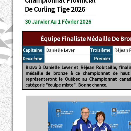
Championnat Provincial
De Curling Tige 2026
30 Janvier Au 1 Février 2026
Équipe Finaliste Médaille De Br
Capitaine
Danielle Lever
Troisième
Réjean R
Deuxième
Premier
Bravo à Danielle Lever et Réjean Robitaille, finali
médaille de bronze à ce championnat de haut c
représenteront le Québec au Championnat canad
catégorie "équipe mixte" . Bonne chance.