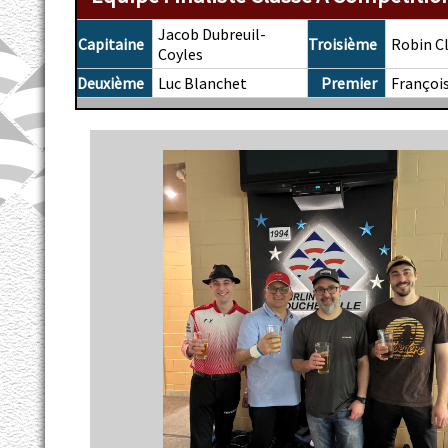
Jacob Dubreuil-
Capitaine
Troisième
Robin C
Coyles
Deuxième
Luc Blanchet
Premier
François