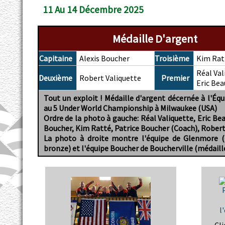
11 Au 14 Décembre 2025
Médaille D'argent
Capitaine
Alexis Boucher
Troisième
Kim Rat
Réal Val
Deuxième
Robert Valiquette
Premier
Eric Bea
Tout un exploit ! Médaille d'argent décernée à l'Éq
au 5 Under World Championship à Milwaukee (USA)
Ordre de la photo à gauche: Réal Valiquette, Eric Bea
Boucher, Kim Ratté, Patrice Boucher (Coach), Robert
La photo à droite montre l'équipe de Glenmore (
bronze) et l'équipe Boucher de Boucherville (médaill