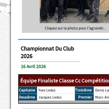
Cliquez sur la photo pour l'agrandir...
Championnat Du Club
2026
16 Avril 2026
Équipe Finaliste Classe Cc Compétitio
Capitaine
Yves Leduc
Troisième
Denis L
Deuxième
Jacques Leduc
Premier
Marc-An