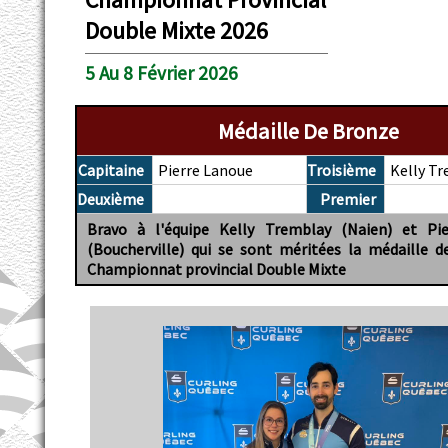
Double Mixte 2026
5 Au 8 Février 2026
Médaille De Bronze
Capitaine
Pierre Lanoue
Troisième
Kelly T
Deuxième
Premier
Bravo à l'équipe Kelly Tremblay (Naien) et Pi
(Boucherville) qui se sont méritées la médaille 
Championnat provincial Double Mixte