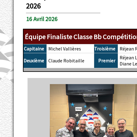
2026
16 Avril 2026
Équipe Finaliste Classe Bb Compétitio
Capitaine
Michel Vallières
Troisième
Réjean R
Réjean L
Deuxième
Claude Robitaille
Premier
Diane L