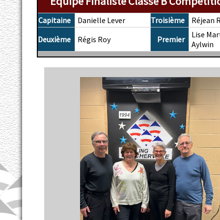
Équipe Finaliste Classe B Compétiti
Capitaine
Danielle Lever
Troisième
Réjean R
Lise Mar
Deuxième
Régis Roy
Premier
Aylwin