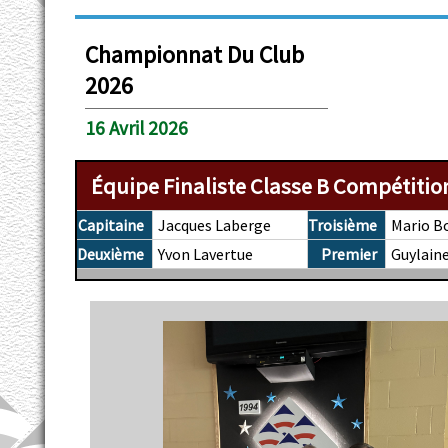
Championnat Du Club
2026
16 Avril 2026
Équipe Finaliste Classe B Compétitio
Capitaine
Jacques Laberge
Troisième
Mario B
Deuxième
Yvon Lavertue
Premier
Guylain