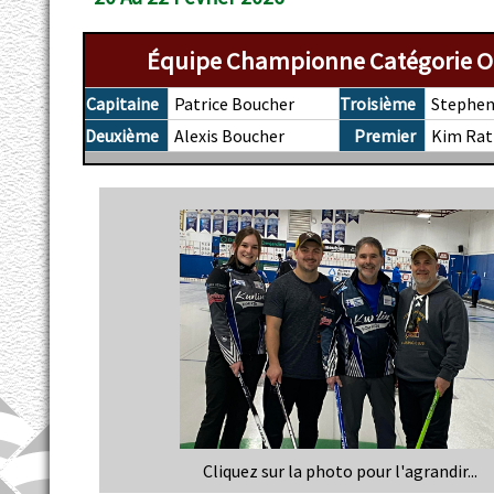
Équipe Championne Catégorie 
Capitaine
Patrice Boucher
Troisième
Stephen
Deuxième
Alexis Boucher
Premier
Kim Rat
Cliquez sur la photo pour l'agrandir...