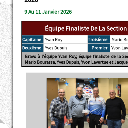
9 Au 11 Janvier 2026
Équipe Finaliste De La Section
Capitaine
Yvan Roy
Troisième
Mario B
Deuxième
Yves Dupuis
Premier
Yvon La
Bravo à l'équipe Yvan Roy, équipe finaliste de la Se
Mario Bourassa, Yves Dupuis, Yvon Lavertue et Jacque