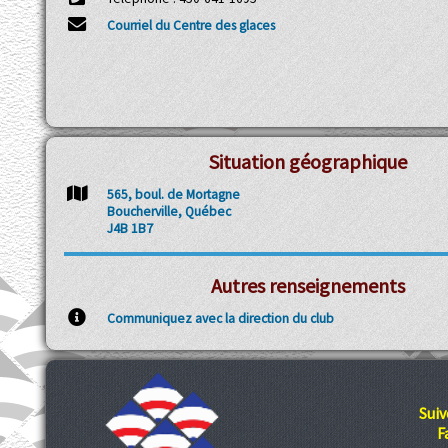
Courriel du Centre des glaces
Situation géographique
565, boul. de Mortagne
Boucherville, Québec
J4B 1B7
Autres renseignements
Communiquez avec la direction du club
Suiv
F