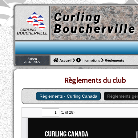
Curling
Boucherville
Saison
Règlements
Accueil
Informations
2026 - 2027
Règlements du club
Règlements - Curling Canada
Règlements gé