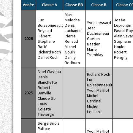
Année
Classe A
Classe BB
Classe B
Classe C
Marc
Luc
Meloche
Josée
Yves Lessard
Boissonneault
Denis
Leprohon
Jean
Reynald
Lachance
Pascal Ro
Duchesneau
Hébert
Pierre
Alain Savar
2026
Gaétan
Stéphane
Renaud
Stephane
Bastien
Ratté
Michel
Houle
Marie
Richard Roch
Gouin
Robert
Tremblay
Daniel Roch
Danny
Périgny
Redburn
Noel Claveau
Richard Roch
Denis
Luc
Blanchette
Boissonneault
Robert
Yvon Mailhot
2025
Banville
Michel
Claude St-
Cardinal
Louis
Michel
Colette
Lessard
Thivierge
Serge Sirois
Patrice
Yvon Mailhot