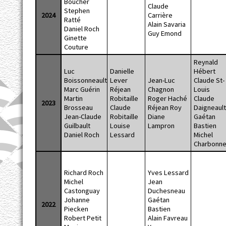
Boucher
Claude
Stephen
2024
Carrière
Ratté
Alain Savaria
Daniel Roch
Guy Emond
Ginette
Couture
Reynald
Luc
Danielle
Hébert
Boissonneault
Lever
Jean-Luc
Claude St-
Marc Guérin
Réjean
Chagnon
Louis
Martin
Robitaille
Roger Haché
Claude
2023
Brosseau
Claude
Réjean Roy
Daigneaul
Jean-Claude
Robitaille
Diane
Gaétan
Guilbault
Louise
Lampron
Bastien
Daniel Roch
Lessard
Michel
Charbonn
Richard Roch
Yves Lessard
Michel
Jean
Castonguay
Duchesneau
Johanne
Gaétan
2022
Piecken
Bastien
Robert Petit
Alain Favreau