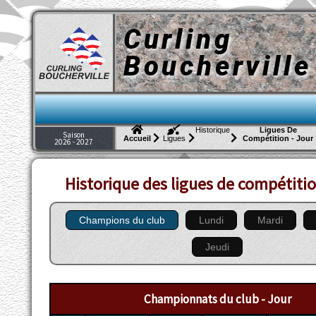
Curling
Boucherville
Historique
Ligues De
Saison
Compétition - Jour
Accueil
Ligues
2026 - 2027
Historique des ligues de compétitio
Champions du club
Lundi
Mardi
Jeudi
Championnats du club - Jour