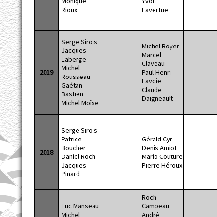
Monique
Yvon
Rioux
Lavertue
Serge Sirois
Michel Boyer
Jacques
Marcel
Laberge
Claveau
Michel
2019
Paul-Henri
Rousseau
Lavoie
Gaétan
Claude
Bastien
Daigneault
Michel Moïse
Serge Sirois
Patrice
Gérald Cyr
Boucher
Denis Amiot
2018
Daniel Roch
Mario Couture
Jacques
Pierre Héroux
Pinard
Roch
Luc Manseau
Campeau
Michel
André