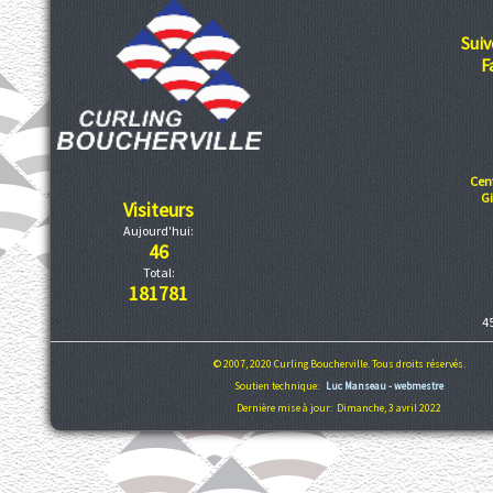
Suiv
F
Cen
G
Visiteurs
Aujourd'hui:
46
Total:
181781
4
© 2007, 2020 Curling Boucherville. Tous droits réservés.
Soutien technique:
Luc Manseau - webmestre
Dernière mise à jour: Dimanche, 3 avril 2022